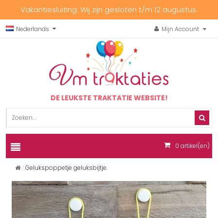
Vakantiesluiting: Wij zijn gesloten t/m 12 augustus.
Nederlands
Mijn Account
DE LEUKSTE TRAKTATIE WEBSITE!
0
artikel(en)
Gelukspoppetje geluksbijtje