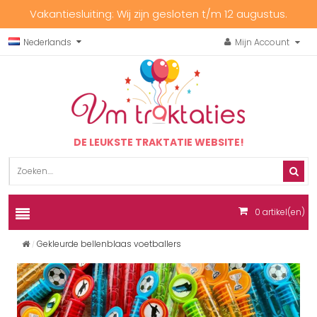
Vakantiesluiting: Wij zijn gesloten t/m 12 augustus.
Nederlands
Mijn Account
DE LEUKSTE TRAKTATIE WEBSITE!
0
artikel(en)
Gekleurde bellenblaas voetballers