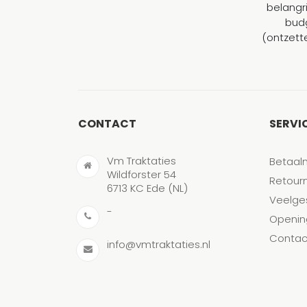
belangr
budg
(ontzett
CONTACT
SERVI
Vm Traktaties
Betaal
Wildforster 54
Retour
6713 KC Ede (NL)
Veelge
-
Openin
Contac
info@vmtraktaties.nl