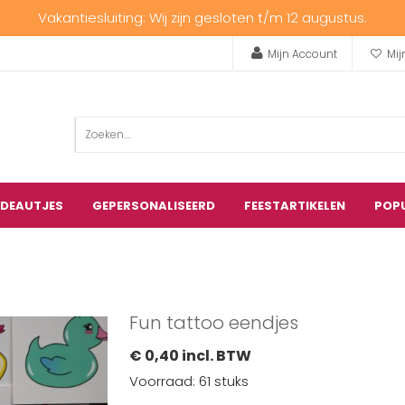
Vakantiesluiting: Wij zijn gesloten t/m 12 augustus.
Mijn Account
Mij
ADEAUTJES
GEPERSONALISEERD
FEESTARTIKELEN
POP
Fun tattoo eendjes
€ 0,40 incl. BTW
Voorraad: 61 stuks