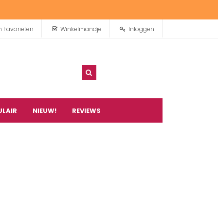
n Favorieten
Winkelmandje
Inloggen
ULAIR
NIEUW!
REVIEWS
0
artikel(en)