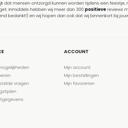
ijk dat mensen ontzorgd kunnen worden tijdens een feestje, 
et. Inmiddels hebben wij meer dan 300
positieve
reviews 
end bedankt!) en wij hopen dan ook dat wij binnenkort bij j
CE
ACCOUNT
mogelijkheden
Mijn account
neren
Mijn bestellingen
stelde vragen
Mijn favorieten
gstijden
tgegevens