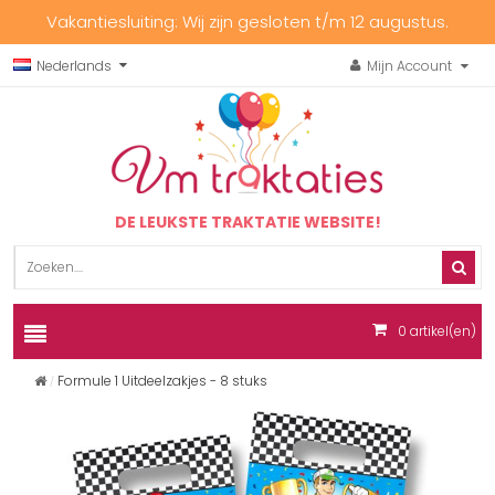
Vakantiesluiting: Wij zijn gesloten t/m 12 augustus.
Nederlands
Mijn Account
DE LEUKSTE TRAKTATIE WEBSITE!
0
artikel(en)
Formule 1 Uitdeelzakjes - 8 stuks