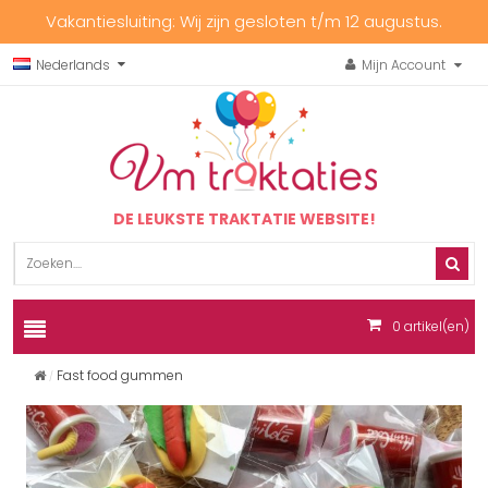
Vakantiesluiting: Wij zijn gesloten t/m 12 augustus.
Nederlands
Mijn Account
DE LEUKSTE TRAKTATIE WEBSITE!
0
artikel(en)
Fast food gummen