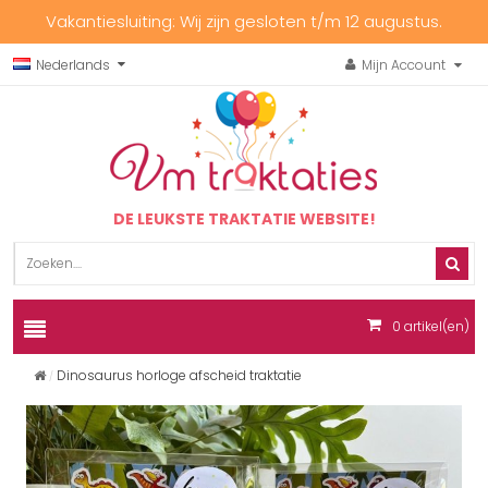
Vakantiesluiting: Wij zijn gesloten t/m 12 augustus.
Nederlands
Mijn Account
DE LEUKSTE TRAKTATIE WEBSITE!
0
artikel(en)
Dinosaurus horloge afscheid traktatie