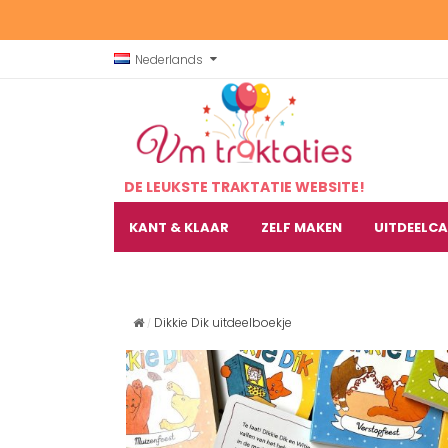
Nederlands
DE LEUKSTE TRAKTATIE WEBSITE!
KANT & KLAAR
ZELF MAKEN
UITDEELC
Dikkie Dik uitdeelboekje