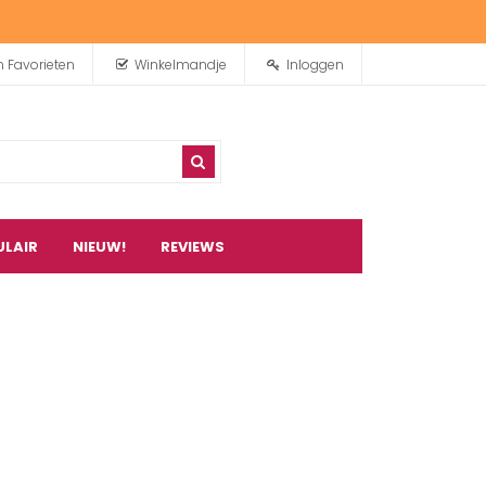
n Favorieten
Winkelmandje
Inloggen
ULAIR
NIEUW!
REVIEWS
0
artikel(en)