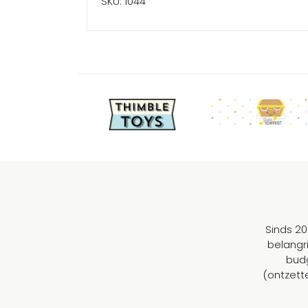
SKU: 1044
Sinds 20
belangr
budg
(ontzett