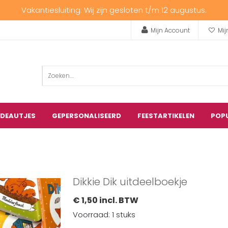
Vakantiesluiting: Wij zijn gesloten t/m 12 augustus.
Mijn Account
Mij
ADEAUTJES
GEPERSONALISEERD
FEESTARTIKELEN
POP
Dikkie Dik uitdeelboekje
€ 1,50 incl. BTW
Voorraad: 1 stuks