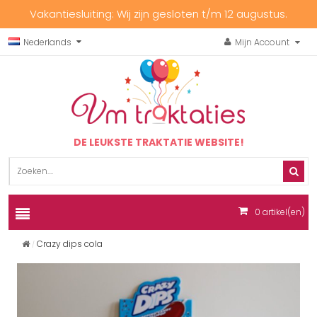
Vakantiesluiting: Wij zijn gesloten t/m 12 augustus.
Nederlands
Mijn Account
DE LEUKSTE TRAKTATIE WEBSITE!
0
artikel(en)
Crazy dips cola