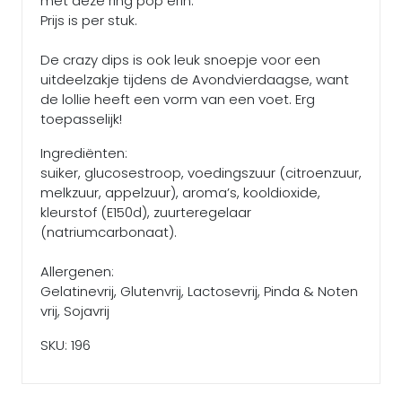
met deze ring pop erin.
Prijs is per stuk.
De crazy dips is ook leuk snoepje voor een
uitdeelzakje tijdens de Avondvierdaagse, want
de lollie heeft een vorm van een voet. Erg
toepasselijk!
Ingrediënten:
suiker, glucosestroop, voedingszuur (citroenzuur,
melkzuur, appelzuur), aroma’s, kooldioxide,
kleurstof (E150d), zuurteregelaar
(natriumcarbonaat).
Allergenen:
Gelatinevrij, Glutenvrij, Lactosevrij, Pinda & Noten
vrij, Sojavrij
SKU: 196