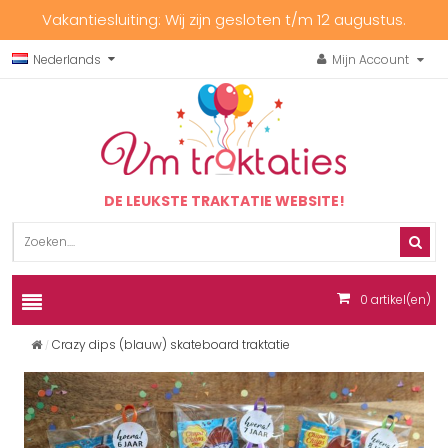
Vakantiesluiting: Wij zijn gesloten t/m 12 augustus.
Nederlands
Mijn Account
DE LEUKSTE TRAKTATIE WEBSITE!
0
artikel(en)
Crazy dips (blauw) skateboard traktatie