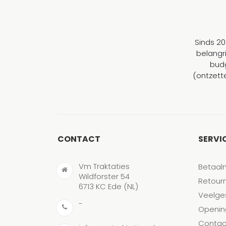
Sinds 20
belangr
budg
(ontzett
CONTACT
SERVI
Vm Traktaties
Betaal
Wildforster 54
Retour
6713 KC Ede (NL)
Veelge
-
Openin
Contac