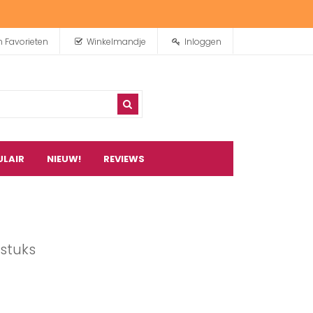
n Favorieten
Winkelmandje
Inloggen
ULAIR
NIEUW!
REVIEWS
0
artikel(en)
stuks