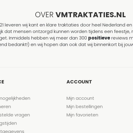
OVER
VMTRAKTATIES.NL
21 leveren wij kant en klare traktaties door heel Nederland en 
ijk dat mensen ontzorgd kunnen worden tijdens een feestje, 
et. Inmiddels hebben wij meer dan 300
positieve
reviews 
end bedankt!) en wij hopen dan ook dat wij binnenkort bij j
CE
ACCOUNT
mogelijkheden
Mijn account
neren
Mijn bestellingen
stelde vragen
Mijn favorieten
gstijden
tgegevens