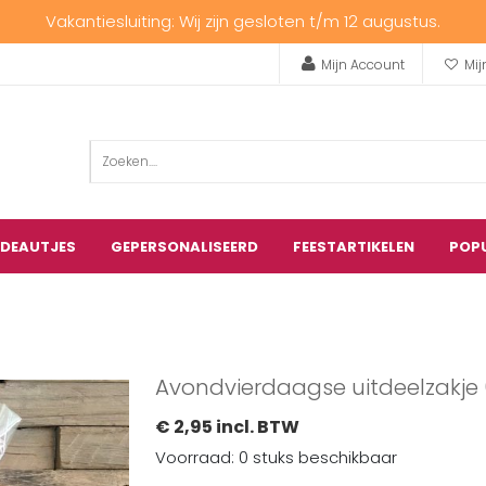
Vakantiesluiting: Wij zijn gesloten t/m 12 augustus.
Mijn Account
Mij
ADEAUTJES
GEPERSONALISEERD
FEESTARTIKELEN
POP
Avondvierdaagse uitdeelzakje 
€ 2,95 incl. BTW
Voorraad: 0 stuks beschikbaar