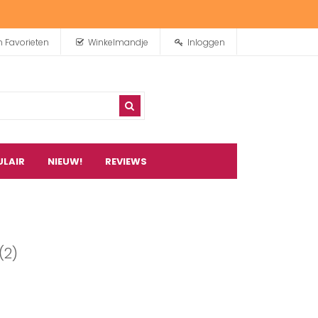
n Favorieten
Winkelmandje
Inloggen
ULAIR
NIEUW!
REVIEWS
0
artikel(en)
(2)