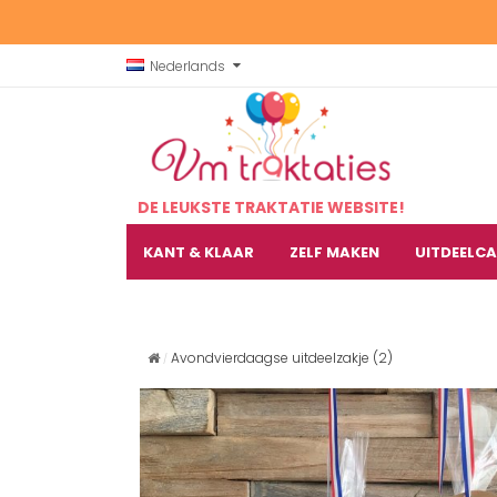
Nederlands
DE LEUKSTE TRAKTATIE WEBSITE!
KANT & KLAAR
ZELF MAKEN
UITDEELC
Avondvierdaagse uitdeelzakje (2)