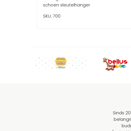
schoen sleutelhanger
SKU: 700
Sinds 20
belangr
budg