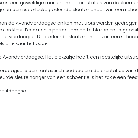
se is een geweldige manier om de prestaties van deelnemers
uitje en een superleuke gekleurde sleutelhanger van een schoe
aan de Avondvierdaagse en kan met trots worden gedragen 
m en kleur. De ballon is perfect om op te blazen en te gebruik
ens de vierdaagse. De gekleurde sleutelhanger van een schoent
 bij elkaar te houden.
de Avondvierdaagse. Het blokzakje heeft een feestelijke uitst
ierdaagse is een fantastisch cadeau om de prestaties van d
ekleurde sleutelhanger van een schoentje is het zakje een feest
ndel4daagse