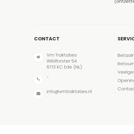
(ontzett
CONTACT
SERVI
Vm Traktaties
Betaal
Wildforster 54
Retour
6713 KC Ede (NL)
Veelge
-
Openin
Contac
info@vmtraktaties.nl