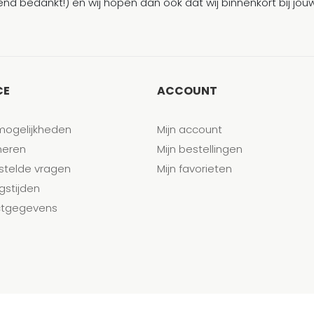
end bedankt!) en wij hopen dan ook dat wij binnenkort bij j
CE
ACCOUNT
mogelijkheden
Mijn account
neren
Mijn bestellingen
stelde vragen
Mijn favorieten
gstijden
tgegevens